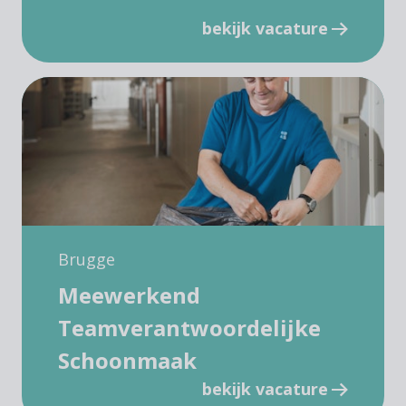
bekijk vacature
Brugge
Meewerkend
Teamverantwoordelijke
Schoonmaak
bekijk vacature