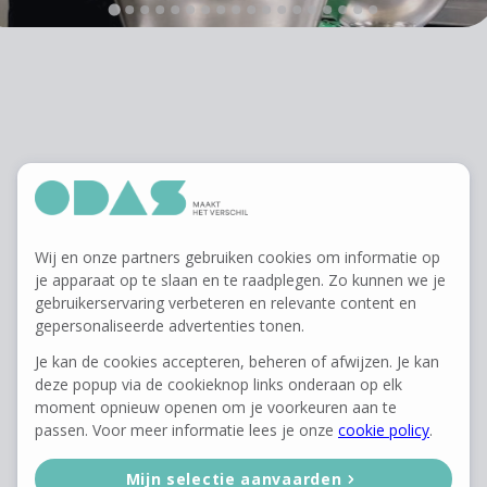
DIT IS ODAS
Wij en onze partners gebruiken cookies om informatie op
je apparaat op te slaan en te raadplegen. Zo kunnen we je
gebruikerservaring verbeteren en relevante content en
gepersonaliseerde advertenties tonen.
Integriteit
Je kan de cookies accepteren, beheren of afwijzen. Je kan
deze popup via de cookieknop links onderaan op elk
Eerlijk en oprecht omgaan met elkaar,
moment opnieuw openen om je voorkeuren aan te
passen. Voor meer informatie lees je onze
cookie policy
.
met respect voor elkaar en onze
Mijn selectie aanvaarden
organisatie : het klinkt cliché, maar bij