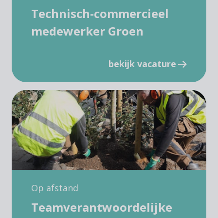
Technisch-commercieel
medewerker Groen
bekijk vacature
Op afstand
Teamverantwoordelijke