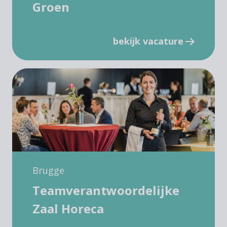
Groen
bekijk vacature
Brugge
Teamverantwoordelijke
Zaal Horeca